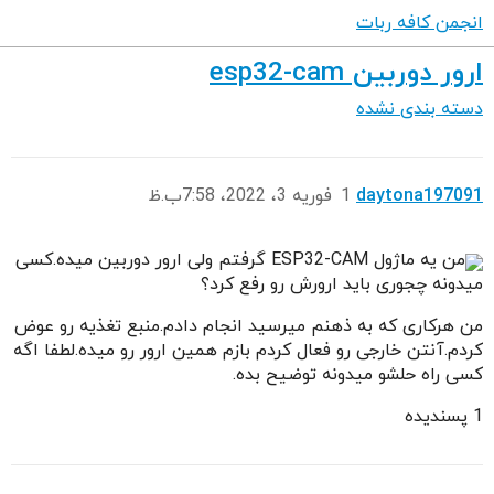
انجمن کافه ربات
ارور دوربین esp32-cam
دسته بندی نشده
daytona197091
1
فوریه 3، 2022، 7:58ب.ظ
من یه ماژول ESP32-CAM گرفتم ولی ارور دوربین میده.کسی
میدونه چجوری باید ارورش رو رفع کرد؟
من هرکاری که به ذهنم میرسید انجام دادم.منبع تغذیه رو عوض
کردم.آنتن خارجی رو فعال کردم بازم همین ارور رو میده.لطفا اگه
کسی راه حلشو میدونه توضیح بده.
1 پسندیده