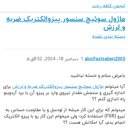
انجمن کافه ربات
ماژول سوئیچ سنسور پیزوالکتریک ضربه
و لرزش
دسته بندی نشده
abolfazlsaberi2005
1
دسامبر 18، 2024، 8:52ق.ظ
باعرض سلام و خسته نباشید.
آیا میتونم
ماژول سوئیچ سنسور پیزوالکتریک ضربه و لرزش
برای
اندازه گیری و سنجش مقدار نیروی وارد بر پیزو آن با برد آردوینو
راه اندازی کنم ؟؟
میدونم که برای این کار میشه از لودسل و یا مقاومت حساس به
نیرو (FSR) استفاده کرد؛ ولی میخوام این کار رو با پیزو الکتریک
انجام بدم، آیا امکانش هست ؟؟