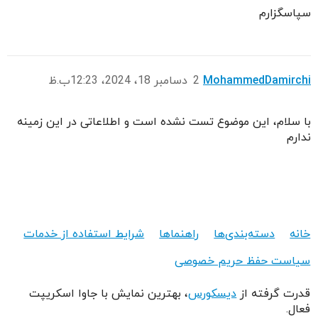
سپاسگزارم
MohammedDamirchi
2
دسامبر 18، 2024، 12:23ب.ظ
با سلام، این موضوع تست نشده است و اطلاعاتی در این زمینه
ندارم
خانه
دسته‌‌بندی‌ها
راهنماها
شرایط استفاده از خدمات
سیاست حفظ حریم خصوصی
قدرت گرفته از
دیسکورس
، بهترین نمایش با جاوا اسکریپت
فعال.