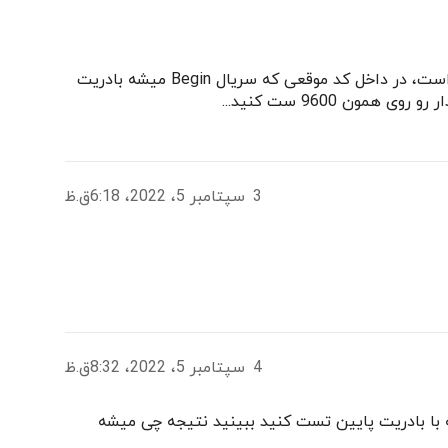
این مشکل به خاطر عدم تنظیم درست Buadrate است، در داخل کد موقعی که سریال Begin میشه بادریت
3
سپتامبر 5، 2022، 6:18ق.ظ
4
سپتامبر 5، 2022، 8:32ق.ظ
 با بادریت پایین تست کنید ببینید نتیجه چی میشه