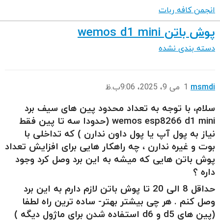
انجمن کافه ربات
پوش باتن wemos d1 mini
دسته بندی نشده
msmdi
1
می 9، 2025، 9:06ب.ظ
سلام، با توجه به تعداد محدود پین های سیف برد
wemos esp8266 d1 mini (حدودا سه تا پین فقط
نیاز به پول آپ یا پول داون ندارن ) که تداخلی با
بوت و غیره ندارن ، چه راهکار هایی برای افزایش تعداد
پوش باتن هایی که میشه به این برد وصل کرد وجود
داره ؟
حداقل 8 الی 20 تا پوش باتن لازم دارم به این برد
وصل کنم . هر چی بیشتر بهتر- ساده ترین راه لطفا
(پین های d5 و d6 استفاده شدن برای ماژول دیگه )